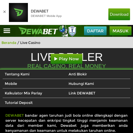
×
DEWABET
Download
DEWABET Mobile App
DAFTAR
MASUK
Beranda
/
Live Casino
LIVE DEALER
Play Now
REAL CASINO, REAL MONEY
Tentang Kami
Anti Blokir
Mobile
Hubungi Kami
Kalkulator Mix Parlay
Link DEWABET
Tutorial Deposit
DEWABET
bandar agen taruhan judi bola online dilengkapi dengan
server kecepatan dan enkripsi tingkat tinggi menjamin keamanan
data dari member kami, Dewabet juga memberikan anda
kenyamanan dan keamanan untuk melakukan taruhan online.